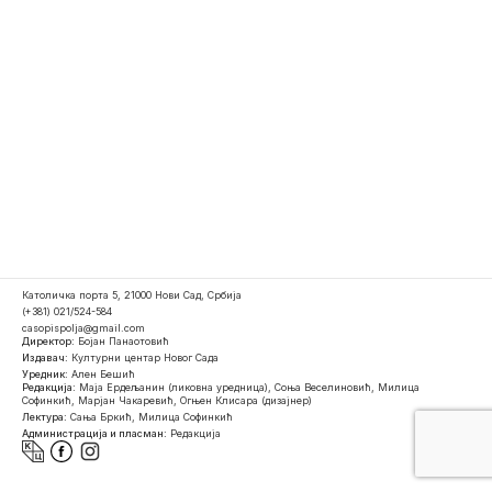
Католичка порта 5, 21000 Нови Сад, Србија
(+381) 021/524-584
casopispolja@gmail.com
Директор:
Бојан Панаотовић
Издавач:
Културни центар Новог Сада
Уредник:
Ален Бешић
Редакција:
Маја Ердељанин (ликовна уредница), Соња Веселиновић, Милица
Софинкић, Марјан Чакаревић, Огњен Клисара (дизајнер)
Лектура:
Сања Бркић, Милица Софинкић
Администрација и пласман:
Редакција