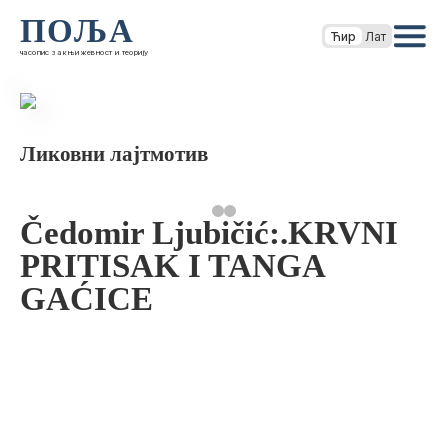
ПОЉА
Ћир
Лат
часопис за књижевност и теорију
Ликовни лајтмотив
Čedomir Ljubičić:.KRVNI
PRITISAK I TANGA
GAĆICE