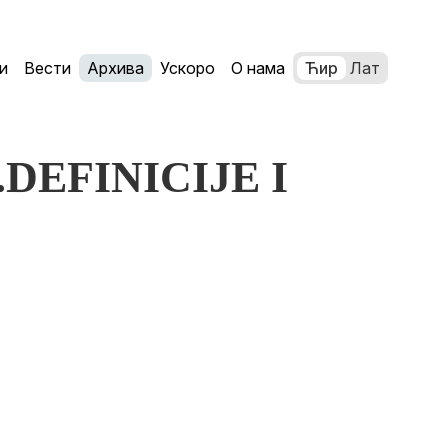
и
Вести
Архива
Ускоро
О нама
Ћир
Лат
ć:.DEFINICIJE I