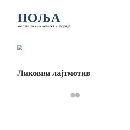
ПОЉА
часопис за књижевност и теорију
Ликовни лајтмотив