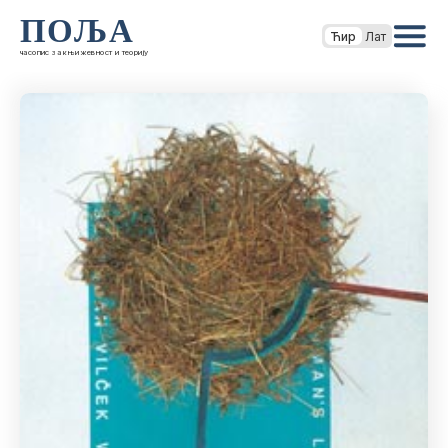
ПОЉА
Ћир
Лат
часопис за књижевност и теорију