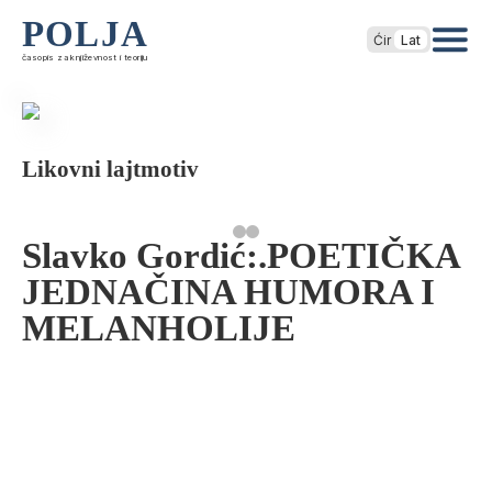
POLJA
Ćir
Lat
časopis za književnost i teoriju
Likovni lajtmotiv
Slavko Gordić:.POETIČKA
JEDNAČINA HUMORA I
MELANHOLIJE