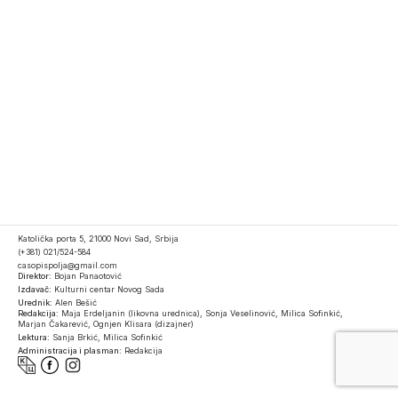
Katolička porta 5, 21000 Novi Sad, Srbija
(+381) 021/524-584
casopispolja@gmail.com
Direktor:
Bojan Panaotović
Izdavač:
Kulturni centar Novog Sada
Urednik:
Alen Bešić
Redakcija:
Maja Erdeljanin (likovna urednica), Sonja Veselinović, Milica Sofinkić,
Marjan Čakarević, Ognjen Klisara (dizajner)
Lektura:
Sanja Brkić, Milica Sofinkić
Administracija i plasman:
Redakcija