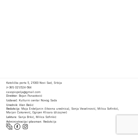
Katolička porta 5, 21000 Novi Sad, Srbija
(+381) 021/524-584
casopispolja@gmail.com
Direktor:
Bojan Panaotović
Izdavač:
Kulturni centar Novog Sada
Urednik:
Alen Bešić
Redakcija:
Maja Erdeljanin (likovna urednica), Sonja Veselinović, Milica Sofinkić,
Marjan Čakarević, Ognjen Klisara (dizajner)
Lektura:
Sanja Brkić, Milica Sofinkić
Administracija i plasman:
Redakcija