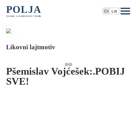
POLJA
Ćir
Lat
časopis za književnost i teoriju
Likovni lajtmotiv
Pšemislav Vojćešek:.POBIJ
SVE!