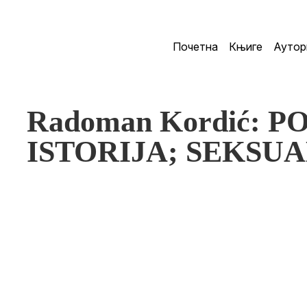
Почетна
Књиге
Аутор
Radoman Kordić: P
ISTORIJA; SEKSU