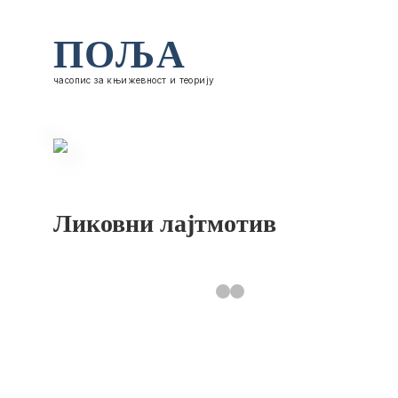
ПОЉА
часопис за књижевност и теорију
Ликовни лајтмотив