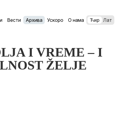
и
Вести
Архива
Ускоро
О нама
Ћир
Лат
OLJA I VREME – I
ALNOST ŽELJE