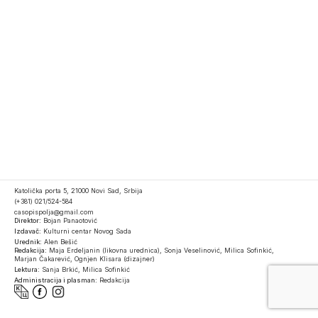
Katolička porta 5, 21000 Novi Sad, Srbija
(+381) 021/524-584
casopispolja@gmail.com
Direktor:
Bojan Panaotović
Izdavač:
Kulturni centar Novog Sada
Urednik:
Alen Bešić
Redakcija:
Maja Erdeljanin (likovna urednica), Sonja Veselinović, Milica Sofinkić,
Marjan Čakarević, Ognjen Klisara (dizajner)
Lektura:
Sanja Brkić, Milica Sofinkić
Administracija i plasman:
Redakcija