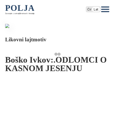
POLJA
Ćir
Lat
časopis za književnost i teoriju
Likovni lajtmotiv
Boško Ivkov:.ODLOMCI O
KASNOM JESENJU