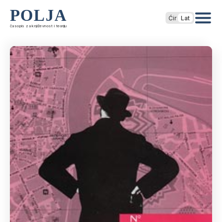
POLJA
Ćir
Lat
časopis za književnost i teoriju