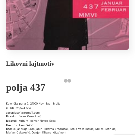
Likovni lajtmotiv
polja 437
Katolička porta 5, 21000 Novi Sad, Srbija
(+381) 021/524-584
casopispolja@gmail.com
Direktor:
Bojan Panaotović
Izdavač:
Kulturni centar Novog Sada
Urednik:
Alen Bešić
Redakcija:
Maja Erdeljanin (likovna urednica), Sonja Veselinović, Milica Sofinkić,
Marjan Čakarević, Ognjen Klisara (dizajner)