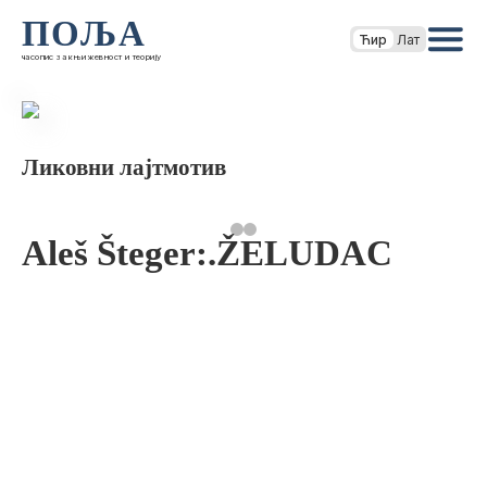
ПОЉА
Ћир
Лат
часопис за књижевност и теорију
Ликовни лајтмотив
Aleš Šteger:.ŽELUDAC