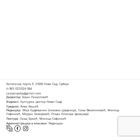
Католичка порта 5, 21000 Нови Сад, Србија
(+381) 021/524-584
casopispolja@gmail.com
Директор:
Бојан Панаотовић
Издавач:
Културни центар Новог Сада
Уредник:
Ален Бешић
Редакција:
Маја Ердељанин (ликовна уредница), Соња Веселиновић, Милица
Софинкић, Марјан Чакаревић, Огњен Клисара (дизајнер)
Лектура:
Сања Бркић, Милица Софинкић
Администрација и пласман:
Редакција