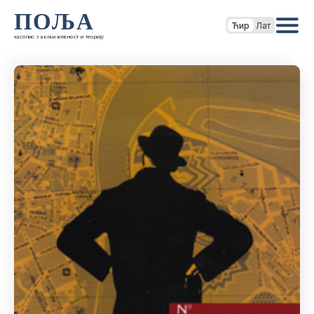
ПОЉА
Ћир
Лат
часопис за књижевност и теорију