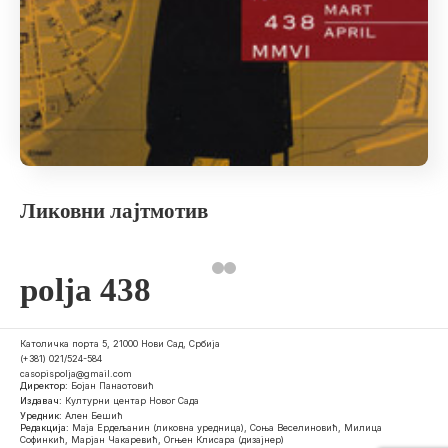
Ликовни лајтмотив
polja 438
Католичка порта 5, 21000 Нови Сад, Србија
(+381) 021/524-584
casopispolja@gmail.com
Директор:
Бојан Панаотовић
Издавач:
Културни центар Новог Сада
Уредник:
Ален Бешић
Редакција:
Маја Ердељанин (ликовна уредница), Соња Веселиновић, Милица
Софинкић, Марјан Чакаревић, Огњен Клисара (дизајнер)