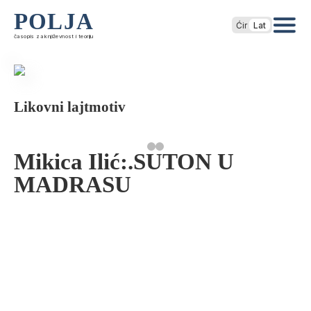
POLJA
Ćir
Lat
časopis za književnost i teoriju
Likovni lajtmotiv
Mikica Ilić:.SUTON U
MADRASU