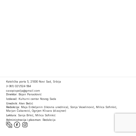
Katolička porta 5, 21000 Novi Sad, Srbija
(+381) 021/524-584
casopispolja@gmail.com
Direktor:
Bojan Panaotović
Izdavač:
Kulturni centar Novog Sada
Urednik:
Alen Bešić
Redakcija:
Maja Erdeljanin (likovna urednica), Sonja Veselinović, Milica Sofinkić,
Marjan Čakarević, Ognjen Klisara (dizajner)
Lektura:
Sanja Brkić, Milica Sofinkić
Administracija i plasman:
Redakcija