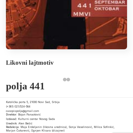
Likovni lajtmotiv
polja 441
Katolička porta 5, 21000 Novi Sad, Srbija
(+381) 021/524-584
casopispolja@gmail.com
Direktor:
Bojan Panaotović
Izdavač:
Kulturni centar Novog Sada
Urednik:
Alen Bešić
Redakcija:
Maja Erdeljanin (likovna urednica), Sonja Veselinović, Milica Sofinkić,
Marjan Čakarević, Ognjen Klisara (dizajner)