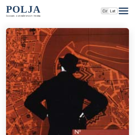
POLJA
Ćir
Lat
časopis za književnost i teoriju