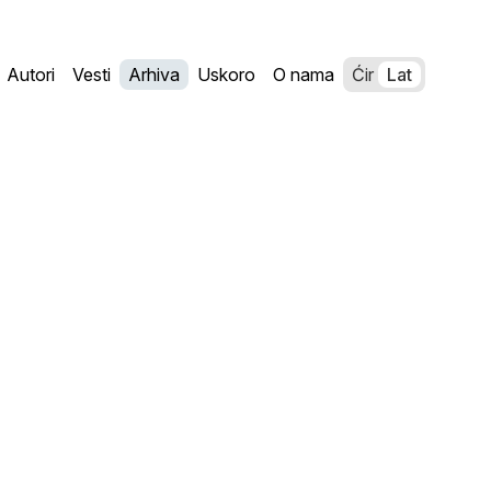
Autori
Vesti
Arhiva
Uskoro
O nama
Ćir
Lat