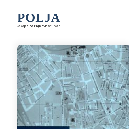
POLJA
časopis za književnost i teoriju