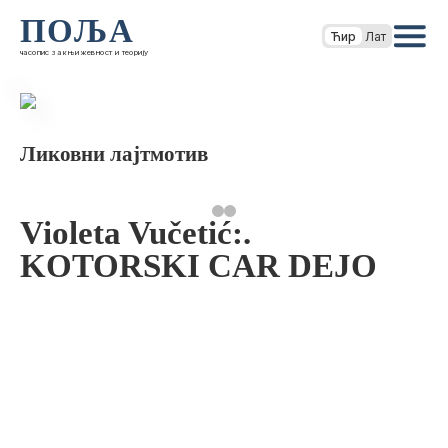
ПОЉА
Ћир
Лат
часопис за књижевност и теорију
Ликовни лајтмотив
Violeta Vučetić:.
KOTORSKI CAR DEJO