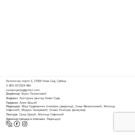
Католичка порта 5, 21000 Нови Сад, Србија
(+381) 021/524-584
casopispolja@gmail.com
Директор:
Бојан Панаотовић
Издавач:
Културни центар Новог Сада
Уредник:
Ален Бешић
Редакција:
Маја Ердељанин (ликовна уредница), Соња Веселиновић, Милица
Софинкић, Марјан Чакаревић, Огњен Клисара (дизајнер)
Лектура:
Сања Бркић, Милица Софинкић
Администрација и пласман:
Редакција