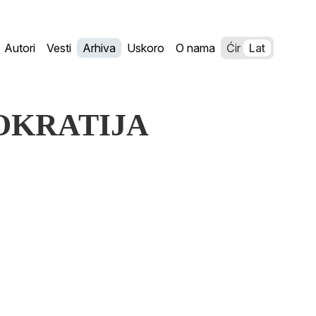
Autori
Vesti
Arhiva
Uskoro
O nama
Ćir
Lat
MOKRATIJA