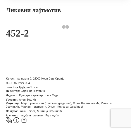
Ликовни лајтмотив
452-2
Католичка порта 5, 21000 Нови Сад, Србија
(+381) 021/524-584
casopispolja@gmail.com
Директор:
Бојан Панаотовић
Издавач:
Културни центар Новог Сада
Уредник:
Ален Бешић
Редакција:
Маја Ердељанин (ликовна уредница), Соња Веселиновић, Милица
Софинкић, Марјан Чакаревић, Огњен Клисара (дизајнер)
Лектура:
Сања Бркић, Милица Софинкић
Администрација и пласман:
Редакција