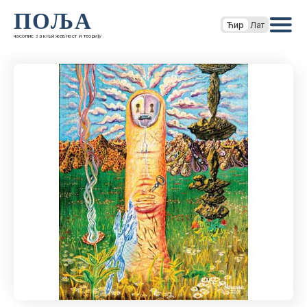
ПОЉА
Ћир
Лат
часопис за књижевност и теорију