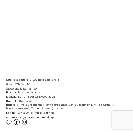
Katolička porta 5, 21000 Novi Sad, Srbija
(+381) 021/524-584
casopispolja@gmail.com
Direktor:
Bojan Panaotović
Izdavač:
Kulturni centar Novog Sada
Urednik:
Alen Bešić
Redakcija:
Maja Erdeljanin (likovna urednica), Sonja Veselinović, Milica Sofinkić,
Marjan Čakarević, Ognjen Klisara (dizajner)
Lektura:
Sanja Brkić, Milica Sofinkić
Administracija i plasman:
Redakcija