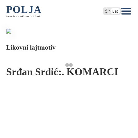
POLJA
Ćir
Lat
časopis za književnost i teoriju
Likovni lajtmotiv
Srđan Srdić:. KOMARCI