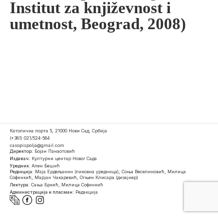
Institut za književnost i
umetnost, Beograd, 2008)
Католичка порта 5, 21000 Нови Сад, Србија
(+381) 021/524-584
casopispolja@gmail.com
Директор:
Бојан Панаотовић
Издавач:
Културни центар Новог Сада
Уредник:
Ален Бешић
Редакција:
Маја Ердељанин (ликовна уредница), Соња Веселиновић, Милица
Софинкић, Марјан Чакаревић, Огњен Клисара (дизајнер)
Лектура:
Сања Бркић, Милица Софинкић
Администрација и пласман:
Редакција