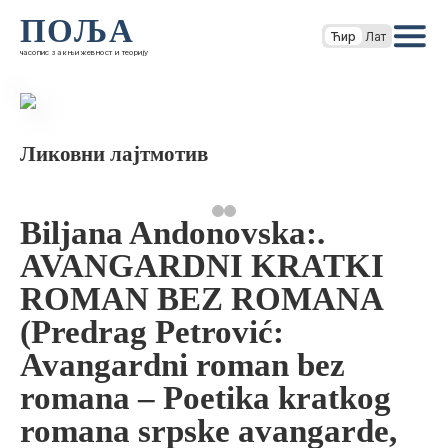
ПОЉА
Ћир
Лат
часопис за књижевност и теорију
Ликовни лајтмотив
Biljana Andonovska:.
AVANGARDNI KRATKI
ROMAN BEZ ROMANA
(Predrag Petrović:
Avangardni roman bez
romana – Poetika kratkog
romana srpske avangarde,