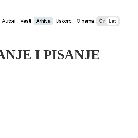
Autori
Vesti
Arhiva
Uskoro
O nama
Ćir
Lat
VANJE I PISANJE