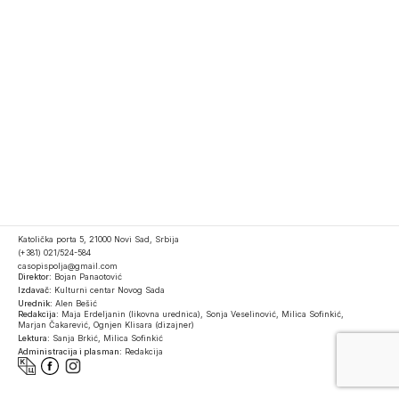
Katolička porta 5, 21000 Novi Sad, Srbija
(+381) 021/524-584
casopispolja@gmail.com
Direktor:
Bojan Panaotović
Izdavač:
Kulturni centar Novog Sada
Urednik:
Alen Bešić
Redakcija:
Maja Erdeljanin (likovna urednica), Sonja Veselinović, Milica Sofinkić,
Marjan Čakarević, Ognjen Klisara (dizajner)
Lektura:
Sanja Brkić, Milica Sofinkić
Administracija i plasman:
Redakcija