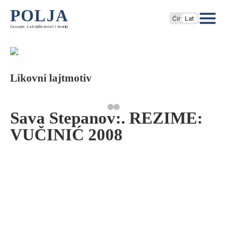
POLJA
Ćir
Lat
časopis za književnost i teoriju
Likovni lajtmotiv
Sava Stepanov:. REZIME:
VUČINIĆ 2008