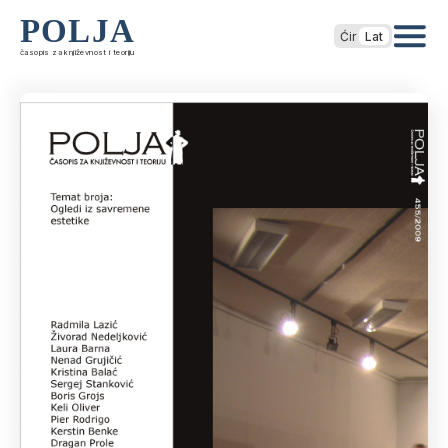
POLJA
Ćir
Lat
časopis za književnost i teoriju