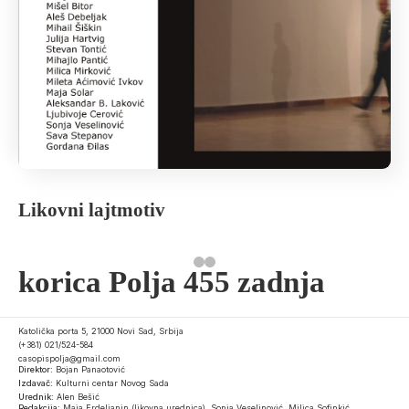
Likovni lajtmotiv
korica Polja 455 zadnja
Katolička porta 5, 21000 Novi Sad, Srbija
(+381) 021/524-584
casopispolja@gmail.com
Direktor:
Bojan Panaotović
Izdavač:
Kulturni centar Novog Sada
Urednik:
Alen Bešić
Redakcija:
Maja Erdeljanin (likovna urednica), Sonja Veselinović, Milica Sofinkić,