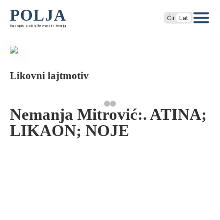
POLJA
Ćir
Lat
časopis za književnost i teoriju
Likovni lajtmotiv
Nemanja Mitrović:. ATINA;
LIKAON; NOJE