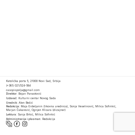
Katolička porta 5, 21000 Novi Sad, Srbija
(+381) 021/524-584
casopispolja@gmail.com
Direktor:
Bojan Panaotović
Izdavač:
Kulturni centar Novog Sada
Urednik:
Alen Bešić
Redakcija:
Maja Erdeljanin (likovna urednica), Sonja Veselinović, Milica Sofinkić,
Marjan Čakarević, Ognjen Klisara (dizajner)
Lektura:
Sanja Brkić, Milica Sofinkić
Administracija i plasman:
Redakcija