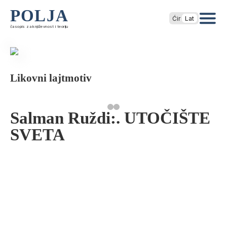
POLJA
Ćir
Lat
časopis za književnost i teoriju
Likovni lajtmotiv
Salman Ruždi:. UTOČIŠTE
SVETA