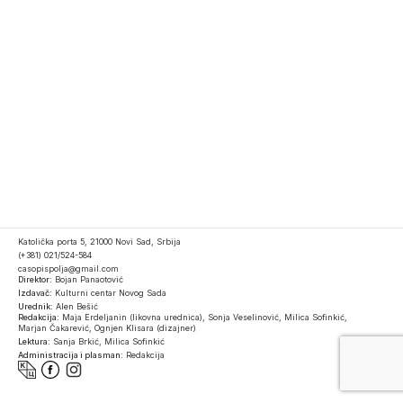
Katolička porta 5, 21000 Novi Sad, Srbija
(+381) 021/524-584
casopispolja@gmail.com
Direktor:
Bojan Panaotović
Izdavač:
Kulturni centar Novog Sada
Urednik:
Alen Bešić
Redakcija:
Maja Erdeljanin (likovna urednica), Sonja Veselinović, Milica Sofinkić,
Marjan Čakarević, Ognjen Klisara (dizajner)
Lektura:
Sanja Brkić, Milica Sofinkić
Administracija i plasman:
Redakcija