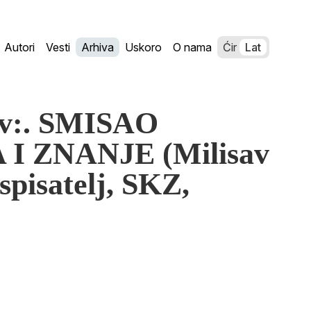
Autori
Vesti
Arhiva
Uskoro
O nama
Ćir
Lat
ov:. SMISAO
 I ZNANJE (Milisav
 spisatelj, SKZ,