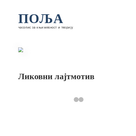
ПОЉА
часопис за књижевност и теорију
Ликовни лајтмотив