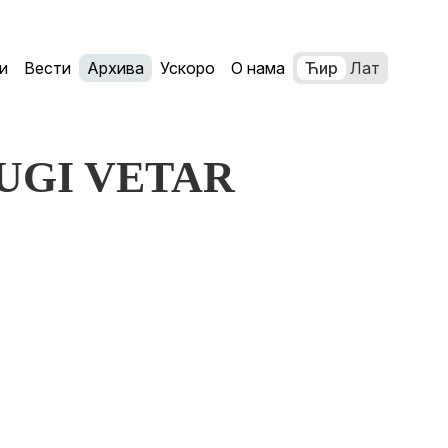
и
Вести
Архива
Ускоро
О нама
Ћир
Лат
DRUGI VETAR