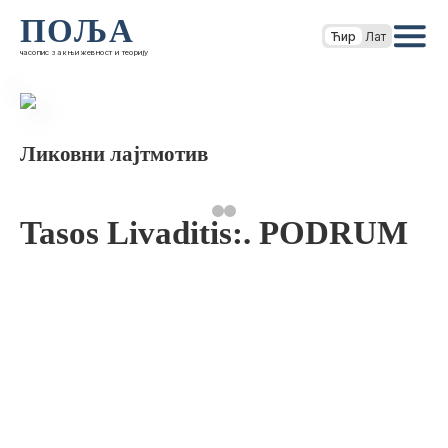
ПОЉА
Ћир
Лат
часопис за књижевност и теорију
Ликовни лајтмотив
Tasos Livaditis:. PODRUM