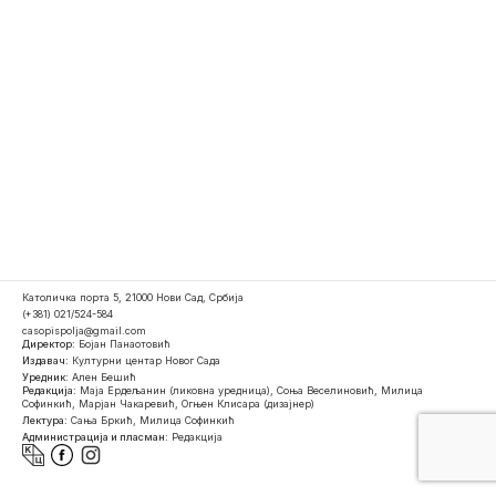
Католичка порта 5, 21000 Нови Сад, Србија
(+381) 021/524-584
casopispolja@gmail.com
Директор:
Бојан Панаотовић
Издавач:
Културни центар Новог Сада
Уредник:
Ален Бешић
Редакција:
Маја Ердељанин (ликовна уредница), Соња Веселиновић, Милица
Софинкић, Марјан Чакаревић, Огњен Клисара (дизајнер)
Лектура:
Сања Бркић, Милица Софинкић
Администрација и пласман:
Редакција