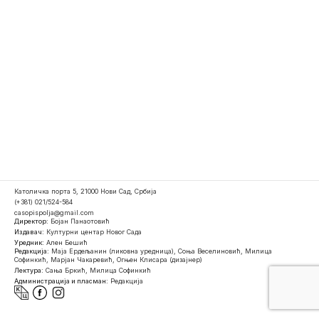
Католичка порта 5, 21000 Нови Сад, Србија
(+381) 021/524-584
casopispolja@gmail.com
Директор:
Бојан Панаотовић
Издавач:
Културни центар Новог Сада
Уредник:
Ален Бешић
Редакција:
Маја Ердељанин (ликовна уредница), Соња Веселиновић, Милица
Софинкић, Марјан Чакаревић, Огњен Клисара (дизајнер)
Лектура:
Сања Бркић, Милица Софинкић
Администрација и пласман:
Редакција