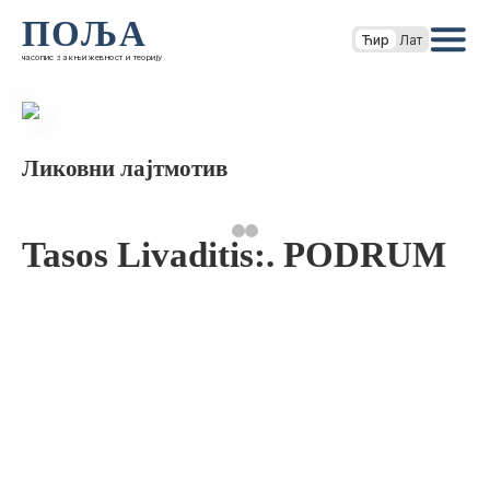
ПОЉА
Ћир
Лат
часопис за књижевност и теорију
Ликовни лајтмотив
Tasos Livaditis:. PODRUM