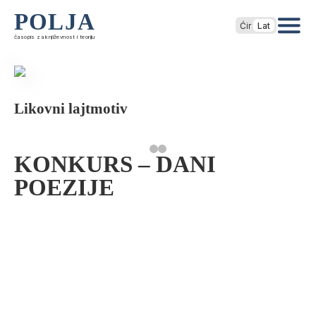
POLJA
Ćir
Lat
časopis za književnost i teoriju
Likovni lajtmotiv
KONKURS – DANI
POEZIJE