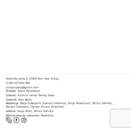
Katolička porta 5, 21000 Novi Sad, Srbija
(+381) 021/524-584
casopispolja@gmail.com
Direktor:
Bojan Panaotović
Izdavač:
Kulturni centar Novog Sada
Urednik:
Alen Bešić
Redakcija:
Maja Erdeljanin (likovna urednica), Sonja Veselinović, Milica Sofinkić,
Marjan Čakarević, Ognjen Klisara (dizajner)
Lektura:
Sanja Brkić, Milica Sofinkić
Administracija i plasman:
Redakcija