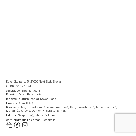
Katolička porta 5, 21000 Novi Sad, Srbija
(+381) 021/524-584
casopispolja@gmail.com
Direktor:
Bojan Panaotović
Izdavač:
Kulturni centar Novog Sada
Urednik:
Alen Bešić
Redakcija:
Maja Erdeljanin (likovna urednica), Sonja Veselinović, Milica Sofinkić,
Marjan Čakarević, Ognjen Klisara (dizajner)
Lektura:
Sanja Brkić, Milica Sofinkić
Administracija i plasman:
Redakcija