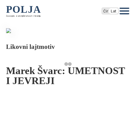
POLJA
Ćir
Lat
časopis za književnost i teoriju
Likovni lajtmotiv
Marek Švarc: UMETNOST
I JEVREJI