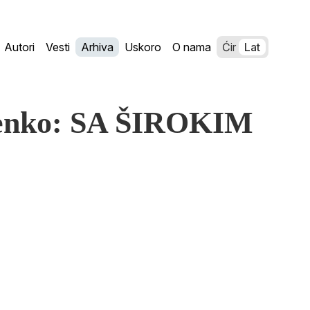
Autori
Vesti
Arhiva
Uskoro
O nama
Ćir
Lat
čenko: SA ŠIROKIM