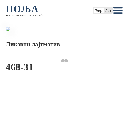
ПОЉА
Ћир
Лат
часопис за књижевност и теорију
Ликовни лајтмотив
468-31