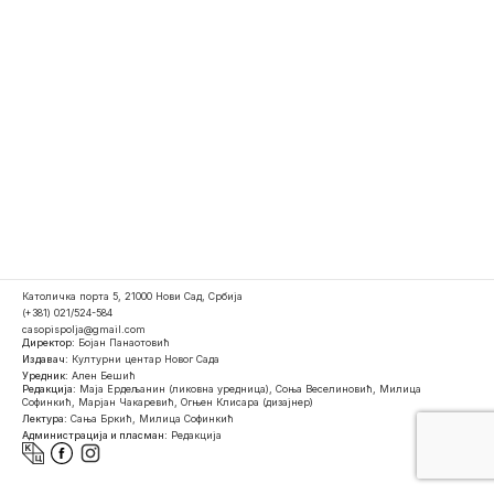
Католичка порта 5, 21000 Нови Сад, Србија
(+381) 021/524-584
casopispolja@gmail.com
Директор:
Бојан Панаотовић
Издавач:
Културни центар Новог Сада
Уредник:
Ален Бешић
Редакција:
Маја Ердељанин (ликовна уредница), Соња Веселиновић, Милица
Софинкић, Марјан Чакаревић, Огњен Клисара (дизајнер)
Лектура:
Сања Бркић, Милица Софинкић
Администрација и пласман:
Редакција