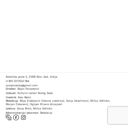
Katolička porta 5, 21000 Novi Sad, Srbija
(+381) 021/524-584
casopispolja@gmail.com
Direktor:
Bojan Panaotović
Izdavač:
Kulturni centar Novog Sada
Urednik:
Alen Bešić
Redakcija:
Maja Erdeljanin (likovna urednica), Sonja Veselinović, Milica Sofinkić,
Marjan Čakarević, Ognjen Klisara (dizajner)
Lektura:
Sanja Brkić, Milica Sofinkić
Administracija i plasman:
Redakcija