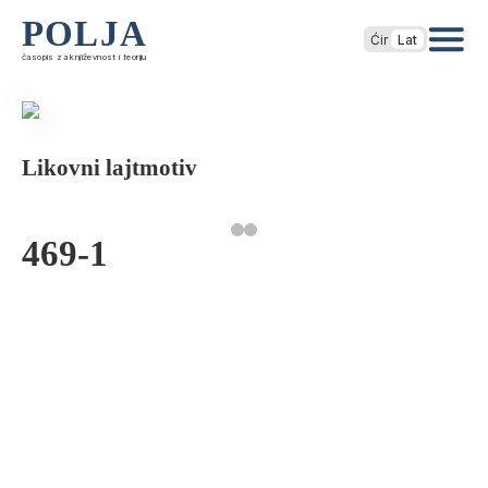
POLJA
Ćir
Lat
časopis za književnost i teoriju
Likovni lajtmotiv
469-1