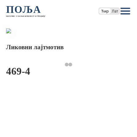
ПОЉА
Ћир
Лат
часопис за књижевност и теорију
Ликовни лајтмотив
469-4