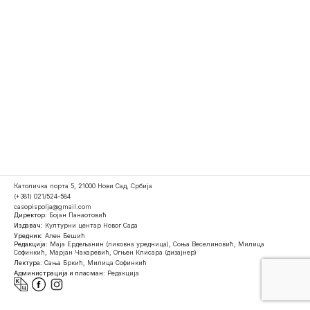
Католичка порта 5, 21000 Нови Сад, Србија
(+381) 021/524-584
casopispolja@gmail.com
Директор:
Бојан Панаотовић
Издавач:
Културни центар Новог Сада
Уредник:
Ален Бешић
Редакција:
Маја Ердељанин (ликовна уредница), Соња Веселиновић, Милица
Софинкић, Марјан Чакаревић, Огњен Клисара (дизајнер)
Лектура:
Сања Бркић, Милица Софинкић
Администрација и пласман:
Редакција