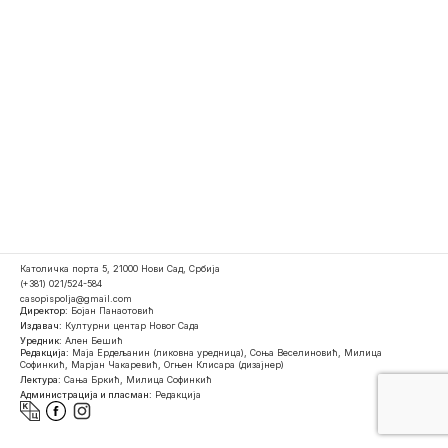
Католичка порта 5, 21000 Нови Сад, Србија
(+381) 021/524-584
casopispolja@gmail.com
Директор:
Бојан Панаотовић
Издавач:
Културни центар Новог Сада
Уредник:
Ален Бешић
Редакција:
Маја Ердељанин (ликовна уредница), Соња Веселиновић, Милица
Софинкић, Марјан Чакаревић, Огњен Клисара (дизајнер)
Лектура:
Сања Бркић, Милица Софинкић
Администрација и пласман:
Редакција