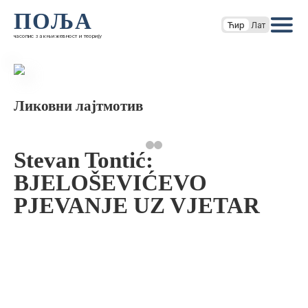
ПОЉА
Ћир
Лат
часопис за књижевност и теорију
Ликовни лајтмотив
Stevan Tontić:
BJELOŠEVIĆEVO
PJEVANJE UZ VJETAR