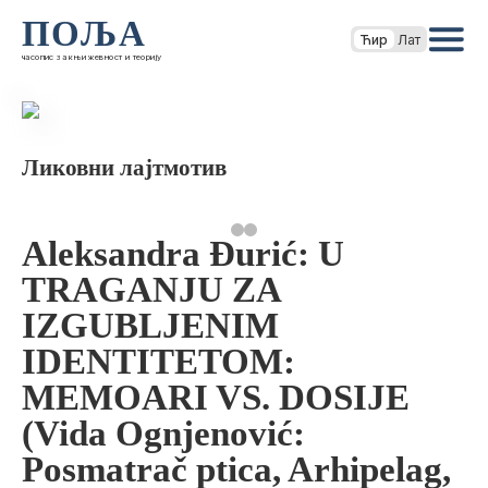
ПОЉА
Ћир
Лат
часопис за књижевност и теорију
Ликовни лајтмотив
Aleksandra Đurić: U
TRAGANJU ZA
IZGUBLJENIM
IDENTITETOM:
MEMOARI VS. DOSIJE
(Vida Ognjenović:
Posmatrač ptica, Arhipelag,