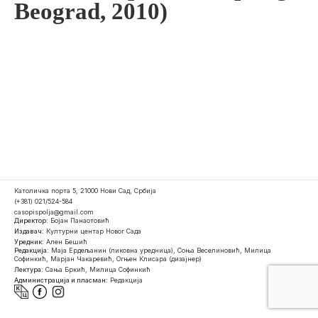
Beograd, 2010)
Католичка порта 5, 21000 Нови Сад, Србија
(+381) 021/524-584
casopispolja@gmail.com
Директор:
Бојан Панаотовић
Издавач:
Културни центар Новог Сада
Уредник:
Ален Бешић
Редакција:
Маја Ердељанин (ликовна уредница), Соња Веселиновић, Милица
Софинкић, Марјан Чакаревић, Огњен Клисара (дизајнер)
Лектура:
Сања Бркић, Милица Софинкић
Администрација и пласман:
Редакција