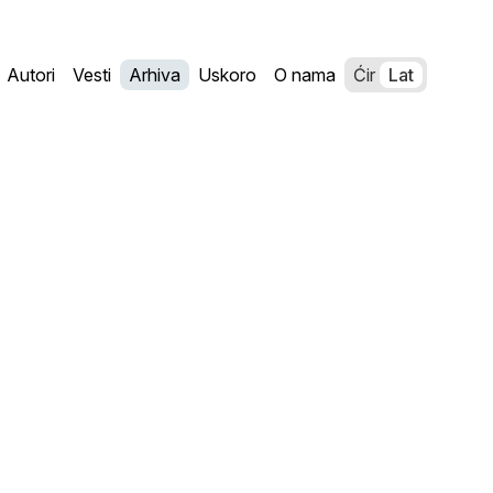
Autori
Vesti
Arhiva
Uskoro
O nama
Ćir
Lat