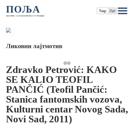
ПОЉА
Ћир
Лат
часопис за књижевност и теорију
Ликовни лајтмотив
Zdravko Petrović: KAKO
SE KALIO TEOFIL
PANČIĆ (Teofil Pančić:
Stanica fantomskih vozova,
Kulturni centar Novog Sada,
Novi Sad, 2011)