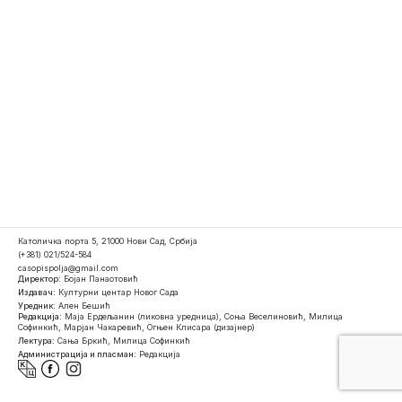
Католичка порта 5, 21000 Нови Сад, Србија
(+381) 021/524-584
casopispolja@gmail.com
Директор:
Бојан Панаотовић
Издавач:
Културни центар Новог Сада
Уредник:
Ален Бешић
Редакција:
Маја Ердељанин (ликовна уредница), Соња Веселиновић, Милица
Софинкић, Марјан Чакаревић, Огњен Клисара (дизајнер)
Лектура:
Сања Бркић, Милица Софинкић
Администрација и пласман:
Редакција