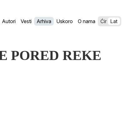
Autori
Vesti
Arhiva
Uskoro
O nama
Ćir
Lat
DNE PORED REKE