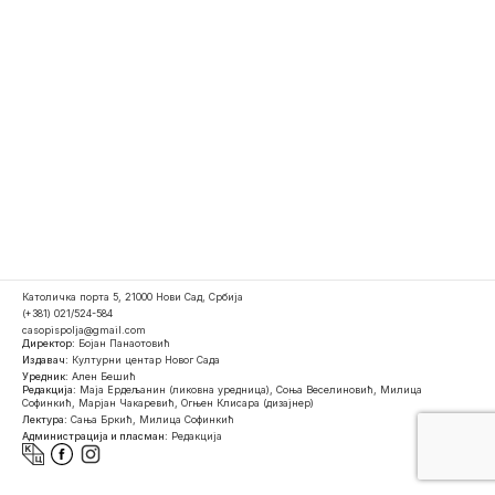
Католичка порта 5, 21000 Нови Сад, Србија
(+381) 021/524-584
casopispolja@gmail.com
Директор:
Бојан Панаотовић
Издавач:
Културни центар Новог Сада
Уредник:
Ален Бешић
Редакција:
Маја Ердељанин (ликовна уредница), Соња Веселиновић, Милица
Софинкић, Марјан Чакаревић, Огњен Клисара (дизајнер)
Лектура:
Сања Бркић, Милица Софинкић
Администрација и пласман:
Редакција