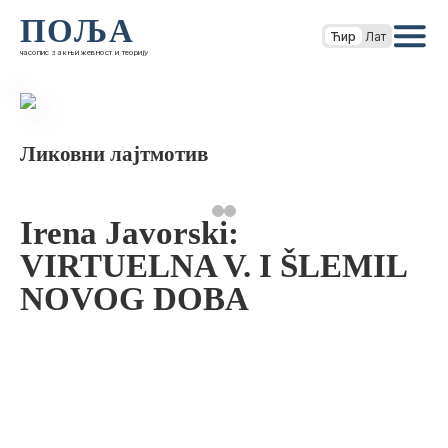
ПОЉА
Ћир
Лат
часопис за књижевност и теорију
Ликовни лајтмотив
Irena Javorski:
VIRTUELNA V. I ŠLEMIL
NOVOG DOBA