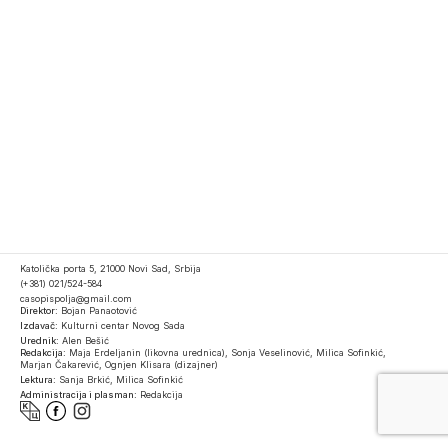
Katolička porta 5, 21000 Novi Sad, Srbija
(+381) 021/524-584
casopispolja@gmail.com
Direktor:
Bojan Panaotović
Izdavač:
Kulturni centar Novog Sada
Urednik:
Alen Bešić
Redakcija:
Maja Erdeljanin (likovna urednica), Sonja Veselinović, Milica Sofinkić,
Marjan Čakarević, Ognjen Klisara (dizajner)
Lektura:
Sanja Brkić, Milica Sofinkić
Administracija i plasman:
Redakcija