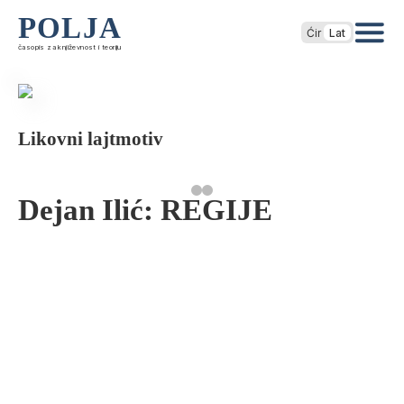
POLJA
Ćir
Lat
časopis za književnost i teoriju
Likovni lajtmotiv
Dejan Ilić: REGIJE