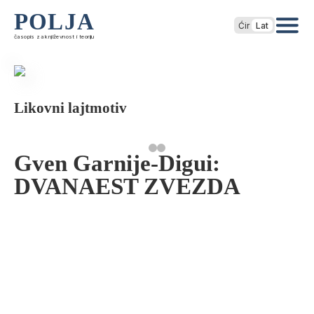
POLJA
Ćir
Lat
časopis za književnost i teoriju
Likovni lajtmotiv
Gven Garnije-Digui:
DVANAEST ZVEZDA