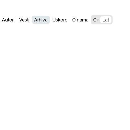
Autori
Vesti
Arhiva
Uskoro
O nama
Ćir
Lat