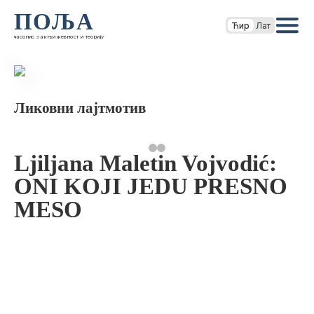
ПОЉА
Ћир
Лат
часопис за књижевност и теорију
Ликовни лајтмотив
Ljiljana Maletin Vojvodić:
ONI KOJI JEDU PRESNO
MESO