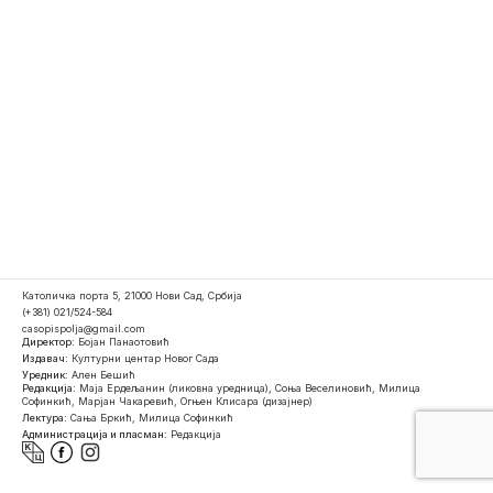
Католичка порта 5, 21000 Нови Сад, Србија
(+381) 021/524-584
casopispolja@gmail.com
Директор:
Бојан Панаотовић
Издавач:
Културни центар Новог Сада
Уредник:
Ален Бешић
Редакција:
Маја Ердељанин (ликовна уредница), Соња Веселиновић, Милица
Софинкић, Марјан Чакаревић, Огњен Клисара (дизајнер)
Лектура:
Сања Бркић, Милица Софинкић
Администрација и пласман:
Редакција