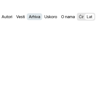
Autori
Vesti
Arhiva
Uskoro
O nama
Ćir
Lat