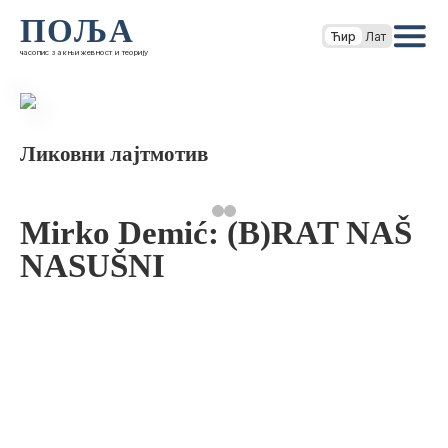
ПОЉА
Ћир
Лат
часопис за књижевност и теорију
Ликовни лајтмотив
Mirko Demić: (B)RAT NAŠ
NASUŠNI