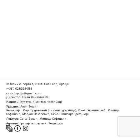
Католичка порта 5, 21000 Нови Сад, Србија
(+381) 021/524-584
casopispolja@gmail.com
Директор:
Бојан Панаотовић
Издавач:
Културни центар Новог Сада
Уредник:
Ален Бешић
Редакција:
Маја Ердељанин (ликовна уредница), Соња Веселиновић, Милица
Софинкић, Марјан Чакаревић, Огњен Клисара (дизајнер)
Лектура:
Сања Бркић, Милица Софинкић
Администрација и пласман:
Редакција