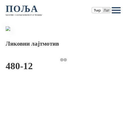
ПОЉА
Ћир
Лат
часопис за књижевност и теорију
Ликовни лајтмотив
480-12