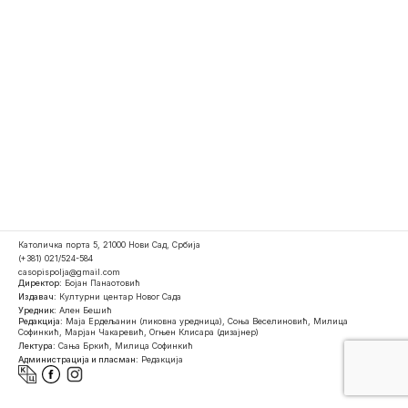
Католичка порта 5, 21000 Нови Сад, Србија
(+381) 021/524-584
casopispolja@gmail.com
Директор:
Бојан Панаотовић
Издавач:
Културни центар Новог Сада
Уредник:
Ален Бешић
Редакција:
Маја Ердељанин (ликовна уредница), Соња Веселиновић, Милица
Софинкић, Марјан Чакаревић, Огњен Клисара (дизајнер)
Лектура:
Сања Бркић, Милица Софинкић
Администрација и пласман:
Редакција