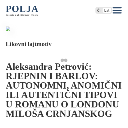
POLJA
Ćir
Lat
časopis za književnost i teoriju
Likovni lajtmotiv
Aleksandra Petrović:
RJEPNIN I BARLOV:
AUTONOMNI, ANOMIČNI
ILI AUTENTIČNI TIPOVI
U ROMANU O LONDONU
MILOŠA CRNJANSKOG