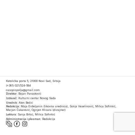
Katolička porta 5, 21000 Novi Sad, Srbija
(+381) 021/524-584
casopispolja@gmail.com
Direktor:
Bojan Panaotović
Izdavač:
Kulturni centar Novog Sada
Urednik:
Alen Bešić
Redakcija:
Maja Erdeljanin (likovna urednica), Sonja Veselinović, Milica Sofinkić,
Marjan Čakarević, Ognjen Klisara (dizajner)
Lektura:
Sanja Brkić, Milica Sofinkić
Administracija i plasman:
Redakcija