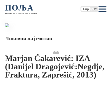
ПОЉА
Ћир
Лат
часопис за књижевност и теорију
Ликовни лајтмотив
Marjan Čakarević: IZA
(Danijel Dragojević:Negdje,
Fraktura, Zaprešić, 2013)