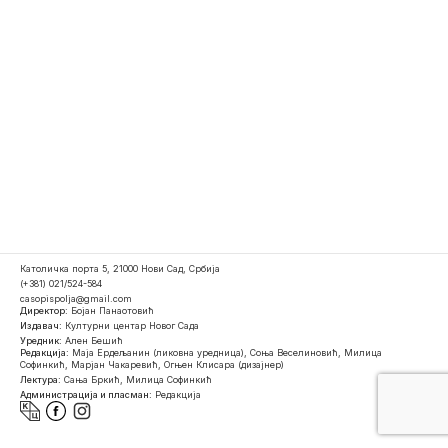
Католичка порта 5, 21000 Нови Сад, Србија
(+381) 021/524-584
casopispolja@gmail.com
Директор:
Бојан Панаотовић
Издавач:
Културни центар Новог Сада
Уредник:
Ален Бешић
Редакција:
Маја Ердељанин (ликовна уредница), Соња Веселиновић, Милица
Софинкић, Марјан Чакаревић, Огњен Клисара (дизајнер)
Лектура:
Сања Бркић, Милица Софинкић
Администрација и пласман:
Редакција