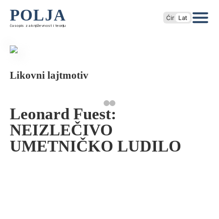
POLJA
Ćir
Lat
časopis za književnost i teoriju
Likovni lajtmotiv
Leonard Fuest:
NEIZLEČIVO
UMETNIČKO LUDILO