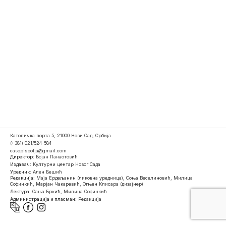
Католичка порта 5, 21000 Нови Сад, Србија
(+381) 021/524-584
casopispolja@gmail.com
Директор:
Бојан Панаотовић
Издавач:
Културни центар Новог Сада
Уредник:
Ален Бешић
Редакција:
Маја Ердељанин (ликовна уредница), Соња Веселиновић, Милица
Софинкић, Марјан Чакаревић, Огњен Клисара (дизајнер)
Лектура:
Сања Бркић, Милица Софинкић
Администрација и пласман:
Редакција