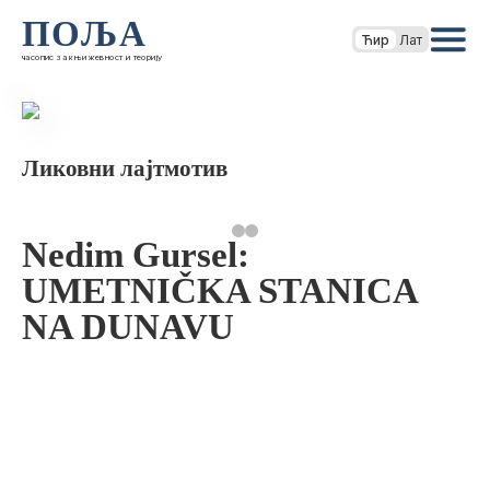
ПОЉА
Ћир
Лат
часопис за књижевност и теорију
Ликовни лајтмотив
Nedim Gursel:
UMETNIČKA STANICA
NA DUNAVU